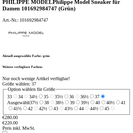
PHILIPPE MODEL
Philippe Model Sneaker für
Damen 101692984747 (Grün)
Art.-Nr.: 101692984747
Aktuell ausgewählte Farbe:
grün
Weitere verfügbare Farben:
Nur noch wenige Artikel verfügbar!
Größe wählen:
37
Option wählen für Größe
33
34
34½
35
35½
36
36½
37
Ausgewählt
37½
38
38½
39
39½
40
40½
41
41½
42
42½
43
43½
44
44½
45
€280.00
€220.00
Preis inkl. MwSt.