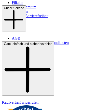
Filialen
WMS-Premium
Unser Service
Newsletter
Digitale Barrierefreiheit
AGB
Lieferbedingungen & Versandkosten
Ganz einfach und sicher bezahlen
Bezahlung
Kontakt
Widerrufsrecht
Datenschutz
Impressum
Kaufvertrag widerrufen