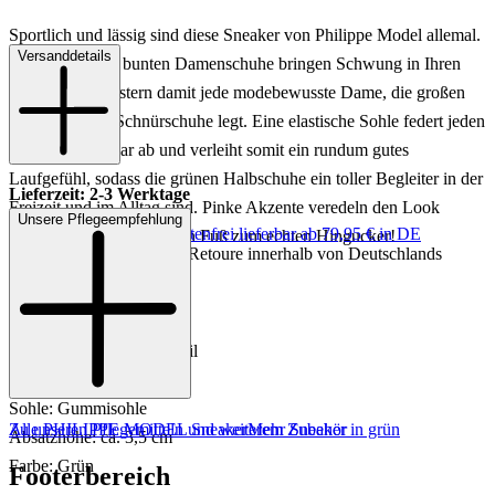
Sportlich und lässig sind diese Sneaker von Philippe Model allemal.
Versanddetails
Die grünen und bunten Damenschuhe bringen Schwung in Ihren
Look und begeistern damit jede modebewusste Dame, die großen
Wert auf coole Schnürschuhe legt. Eine elastische Sohle federt jeden
Schritt wunderbar ab und verleiht somit ein rundum gutes
Laufgefühl, sodass die grünen Halbschuhe ein toller Begleiter in der
Lieferzeit: 2-3 Werktage
Freizeit und im Alltag sind. Pinke Akzente veredeln den Look
Unsere Pflegeempfehlung
Keine Versandkosten:
kostenfrei lieferbar ab 79,95 € in DE
gekonnt und machen Ihren Fuß zum echten Hingucker!
Einfache und Kostenlose Retoure innerhalb von Deutschlands
Art.Nr.: 101692984747
Material: Leder/Textil
Innenmaterial: Leder/Textil
Innensohle: Leder/Textil
Sohle: Gummisohle
Zu unseren Pflegemitteln und weiterem Zubehör
Alle PHILIPPE MODEL Sneaker
Mehr Sneaker in grün
Absatzhöhe: ca. 3,5 cm
Farbe: Grün
Footerbereich