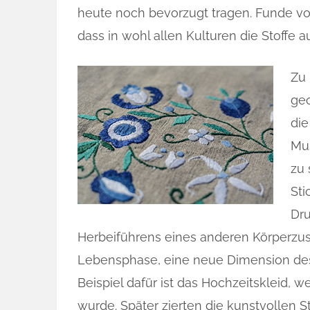
heute noch bevorzugt tragen. Funde von
dass in wohl allen Kulturen die Stoffe a
Zu 
geo
die
Mus
zu 
Sti
Dr
Herbeiführens eines anderen Körperzust
Lebensphase, eine neue Dimension des
Beispiel dafür ist das Hochzeitskleid, w
wurde. Später zierten die kunstvollen