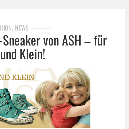
HION
NEWS
,
p-Sneaker von ASH – für
und Klein!