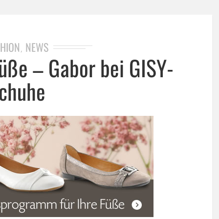
HION
NEWS
,
Füße – Gabor bei GISY-
chuhe