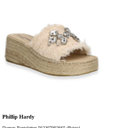
Phillip Hardy
Damen-Pantoletten 562307002665 (Beige)