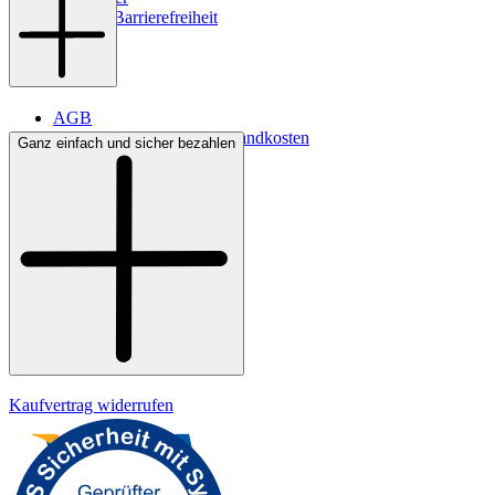
Digitale Barrierefreiheit
AGB
Lieferbedingungen & Versandkosten
Ganz einfach und sicher bezahlen
Bezahlung
Kontakt
Widerrufsrecht
Datenschutz
Impressum
Kaufvertrag widerrufen