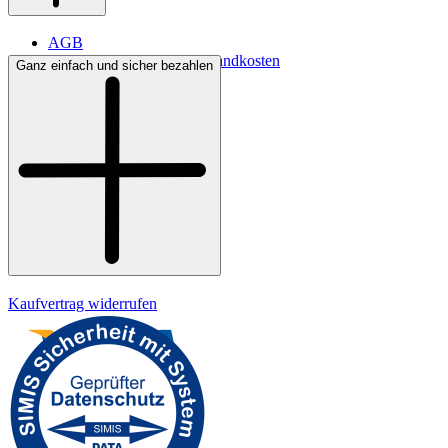
AGB
Lieferbedingungen & Versandkosten
Ganz einfach und sicher bezahlen
Bezahlung
Kontakt
Widerrufsrecht
Datenschutz
Impressum
Kaufvertrag widerrufen