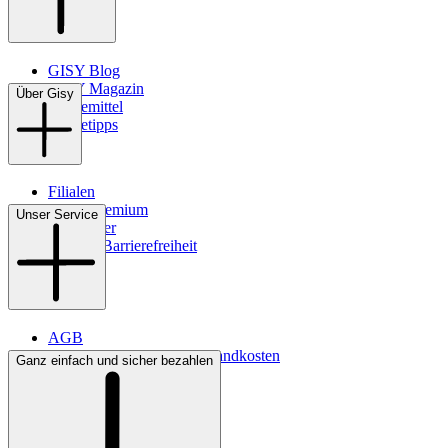
GISY Blog
GISY Magazin
Über Gisy
Pflegemittel
Pflegetipps
Filialen
WMS-Premium
Unser Service
Newsletter
Digitale Barrierefreiheit
AGB
Lieferbedingungen & Versandkosten
Ganz einfach und sicher bezahlen
Bezahlung
Kontakt
Widerrufsrecht
Datenschutz
Impressum