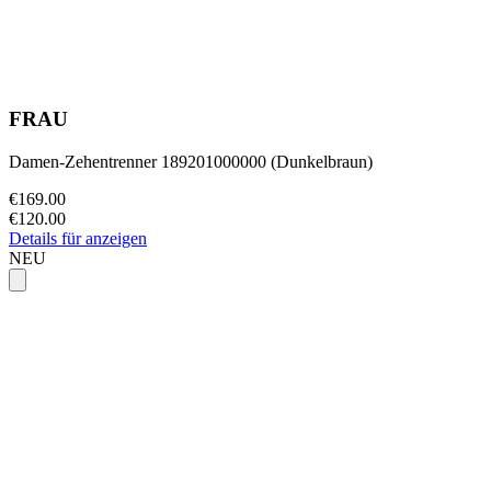
FRAU
Damen-Zehentrenner 189201000000 (Dunkelbraun)
€169.00
€120.00
Details für anzeigen
NEU