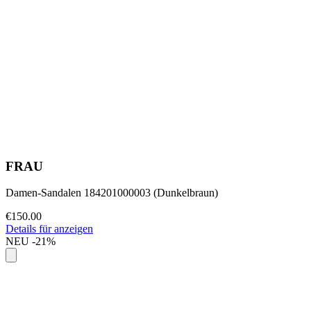
FRAU
Damen-Sandalen 184201000003 (Dunkelbraun)
€150.00
Details für anzeigen
NEU
-21%