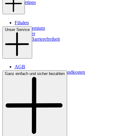
Pflegetipps
Filialen
WMS-Premium
Unser Service
Newsletter
Digitale Barrierefreiheit
AGB
Lieferbedingungen & Versandkosten
Ganz einfach und sicher bezahlen
Bezahlung
Kontakt
Widerrufsrecht
Datenschutz
Impressum