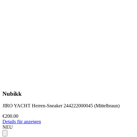
Nubikk
JIRO YACHT Herren-Sneaker 244222000045 (Mittelbraun)
€200.00
Details für anzeigen
NEU