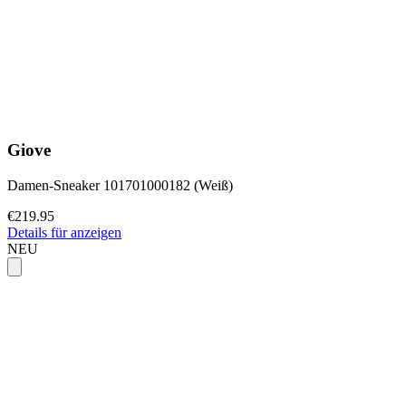
Giove
Damen-Sneaker 101701000182 (Weiß)
€219.95
Details für anzeigen
NEU