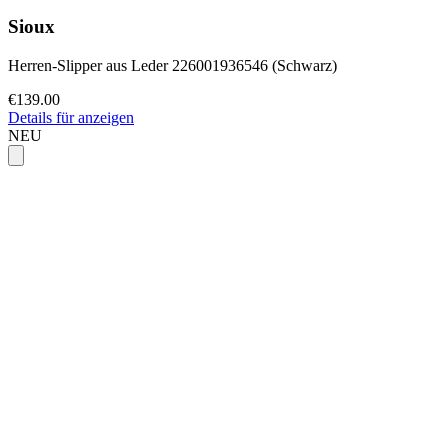
Sioux
Herren-Slipper aus Leder 226001936546 (Schwarz)
€139.00
Details für anzeigen
NEU