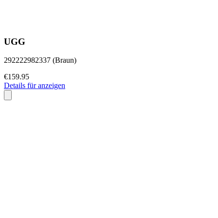
UGG
292222982337 (Braun)
€159.95
Details für anzeigen