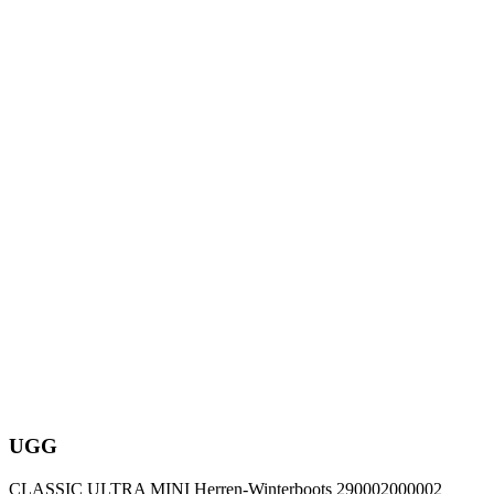
UGG
CLASSIC ULTRA MINI Herren-Winterboots 290002000002