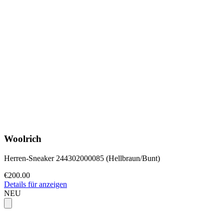
Woolrich
Herren-Sneaker 244302000085 (Hellbraun/Bunt)
€200.00
Details für anzeigen
NEU