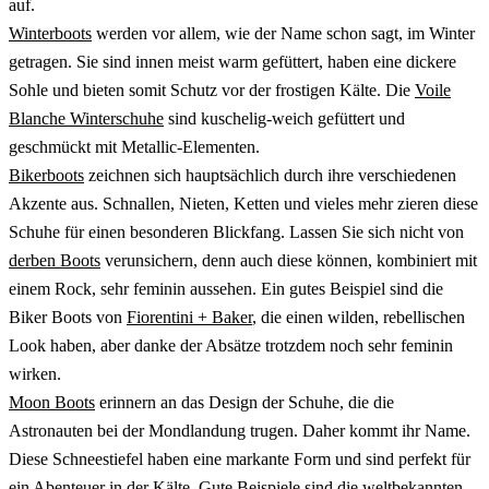
auf.
Winterboots
werden vor allem, wie der Name schon sagt, im Winter
getragen. Sie sind innen meist warm gefüttert, haben eine dickere
Sohle und bieten somit Schutz vor der frostigen Kälte. Die
Voile
Blanche Winterschuhe
sind kuschelig-weich gefüttert und
geschmückt mit Metallic-Elementen.
Bikerboots
zeichnen sich hauptsächlich durch ihre verschiedenen
Akzente aus. Schnallen, Nieten, Ketten und vieles mehr zieren diese
Schuhe für einen besonderen Blickfang. Lassen Sie sich nicht von
derben Boots
verunsichern, denn auch diese können, kombiniert mit
einem Rock, sehr feminin aussehen. Ein gutes Beispiel sind die
Biker Boots von
Fiorentini + Baker
, die einen wilden, rebellischen
Look haben, aber danke der Absätze trotzdem noch sehr feminin
wirken.
Moon Boots
erinnern an das Design der Schuhe, die die
Astronauten bei der Mondlandung trugen. Daher kommt ihr Name.
Diese Schneestiefel haben eine markante Form und sind perfekt für
ein Abenteuer in der Kälte. Gute Beispiele sind die weltbekannten