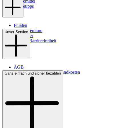
Pflegemittel
Pflegetipps
Filialen
WMS-Premium
Unser Service
Newsletter
Digitale Barrierefreiheit
AGB
Lieferbedingungen & Versandkosten
Ganz einfach und sicher bezahlen
Bezahlung
Kontakt
Widerrufsrecht
Datenschutz
Impressum