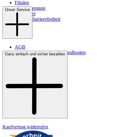
Filialen
WMS-Premium
Unser Service
Newsletter
Digitale Barrierefreiheit
AGB
Lieferbedingungen & Versandkosten
Ganz einfach und sicher bezahlen
Bezahlung
Kontakt
Widerrufsrecht
Datenschutz
Impressum
Kaufvertrag widerrufen