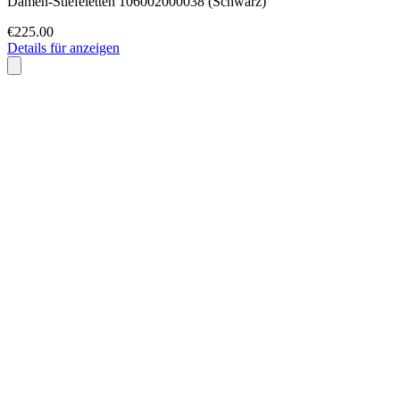
Damen-Stiefeletten 106002000038 (Schwarz)
€225.00
Details für anzeigen