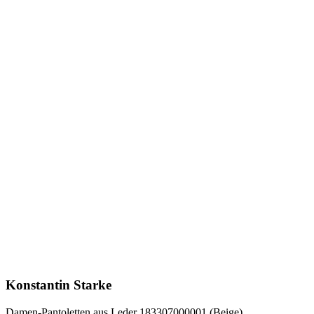
Konstantin Starke
Damen-Pantoletten aus Leder 183307000001 (Beige)