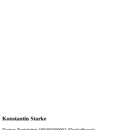
Konstantin Starke
Damen-Pantoletten 180205000002 (Dunkelbraun)