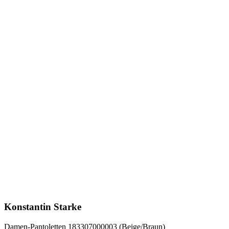
Konstantin Starke
Damen-Pantoletten 183307000003 (Beige/Braun)