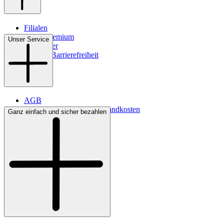
Filialen
WMS-Premium
Unser Service
Newsletter
Digitale Barrierefreiheit
AGB
Lieferbedingungen & Versandkosten
Ganz einfach und sicher bezahlen
Bezahlung
Kontakt
Widerrufsrecht
Datenschutz
Impressum