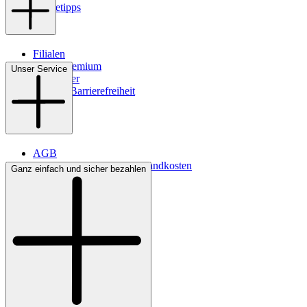
Pflegetipps
Filialen
WMS-Premium
Unser Service
Newsletter
Digitale Barrierefreiheit
AGB
Lieferbedingungen & Versandkosten
Ganz einfach und sicher bezahlen
Bezahlung
Kontakt
Widerrufsrecht
Datenschutz
Impressum