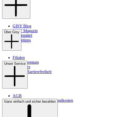
GISY Blog
GISY Magazin
Über Gisy
Pflegemittel
Pflegetipps
Filialen
WMS-Premium
Unser Service
Newsletter
Digitale Barrierefreiheit
AGB
Lieferbedingungen & Versandkosten
Ganz einfach und sicher bezahlen
Bezahlung
Kontakt
Widerrufsrecht