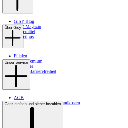
GISY Blog
GISY Magazin
Über Gisy
Pflegemittel
Pflegetipps
Filialen
WMS-Premium
Unser Service
Newsletter
Digitale Barrierefreiheit
AGB
Lieferbedingungen & Versandkosten
Ganz einfach und sicher bezahlen
Bezahlung
Kontakt
Widerrufsrecht
Datenschutz