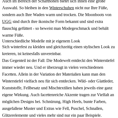
Auch im Bereich der Schafthöhen bietet sich Ihnen eine große
Auswahl. So bleiben in den
Winterschuhen
nicht nur Ihre Füße,
sondern auch Ihre Waden warm und trocken. Die Moonboots von
UGG
sind durch ihre ikonische Form bekannt und sind extra
flauschig gefüttert - so beweist man Modegeschmack und behält
warme Füße.
Unterschiedliche Modelle mit je eigenem Look
Sich winterfest zu kleiden und gleichzeitig einen stylischen Look zu
kreieren, ist keinesfalls unvereinbar.
Das Gegenteil ist der Fall: Die Modewelt entdeckt den Winterstiefel
immer wieder neu. Und er überzeugt in vielen verschiedenen
Facetten. Allein in der Variation der Materialien kann man den
Winterstiefel vielfach neu für sich entdecken. Wild- oder Glattleder,
Kunststoffe, Fellbesatz und Mischtextilien haben jeweils eine ganz
eigene Wirkung. Auch facettenreiche Akzente tragen zur Vielfalt an
möglichen Designs bei. Schnürung, High Heels, bunte Farben,
ausgefallene Muster und Extras wie Fell, Puschel, Schnallen,
Glitzerelemente und vieles mehr sind nur ein paar Beispiele.