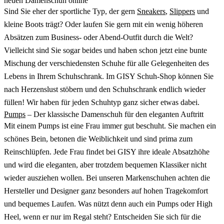
neuen Damenschuh online
Sind Sie eher der sportliche Typ, der gern
Sneakers
,
Slippers
und
kleine Boots trägt? Oder laufen Sie gern mit ein wenig höheren
Absätzen zum Business- oder Abend-Outfit durch die Welt?
Vielleicht sind Sie sogar beides und haben schon jetzt eine bunte
Mischung der verschiedensten Schuhe für alle Gelegenheiten des
Lebens in Ihrem Schuhschrank. Im GISY Schuh-Shop können Sie
nach Herzenslust stöbern und den Schuhschrank endlich wieder
füllen! Wir haben für jeden Schuhtyp ganz sicher etwas dabei.
Pumps
– Der klassische Damenschuh für den eleganten Auftritt
Mit einem Pumps ist eine Frau immer gut beschuht. Sie machen ein
schönes Bein, betonen die Weiblichkeit und sind prima zum
Reinschlüpfen. Jede Frau findet bei GISY ihre ideale Absatzhöhe
und wird die eleganten, aber trotzdem bequemen Klassiker nicht
wieder ausziehen wollen. Bei unseren Markenschuhen achten die
Hersteller und Designer ganz besonders auf hohen Tragekomfort
und bequemes Laufen. Was nützt denn auch ein Pumps oder High
Heel, wenn er nur im Regal steht? Entscheiden Sie sich für die