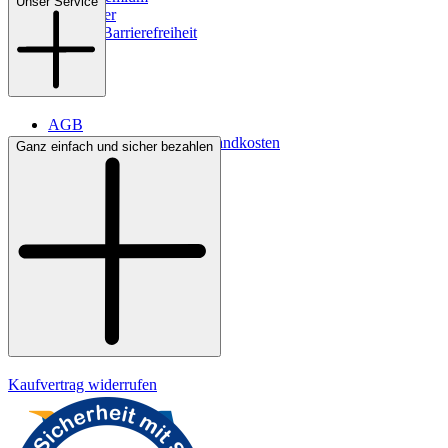
Unser Service
Newsletter
Digitale Barrierefreiheit
AGB
Lieferbedingungen & Versandkosten
Ganz einfach und sicher bezahlen
Bezahlung
Kontakt
Widerrufsrecht
Datenschutz
Impressum
Kaufvertrag widerrufen