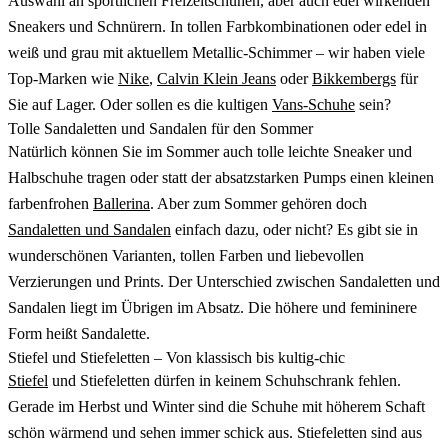
Auswahl an sportlichen Freizeitschuhen, aber auch edel wirkenden
Sneakers und Schnürern. In tollen Farbkombinationen oder edel in
weiß und grau mit aktuellem Metallic-Schimmer – wir haben viele
Top-Marken wie
Nike
,
Calvin Klein Jeans
oder
Bikkembergs
für
Sie auf Lager. Oder sollen es die kultigen
Vans-Schuhe
sein?
Tolle Sandaletten und Sandalen für den Sommer
Natürlich können Sie im Sommer auch tolle leichte Sneaker und
Halbschuhe tragen oder statt der absatzstarken Pumps einen kleinen
farbenfrohen
Ballerina
. Aber zum Sommer gehören doch
Sandaletten und Sandalen
einfach dazu, oder nicht? Es gibt sie in
wunderschönen Varianten, tollen Farben und liebevollen
Verzierungen und Prints. Der Unterschied zwischen Sandaletten und
Sandalen liegt im Übrigen im Absatz. Die höhere und femininere
Form heißt Sandalette.
Stiefel und Stiefeletten – Von klassisch bis kultig-chic
Stiefel
und Stiefeletten dürfen in keinem Schuhschrank fehlen.
Gerade im Herbst und Winter sind die Schuhe mit höherem Schaft
schön wärmend und sehen immer schick aus. Stiefeletten sind aus