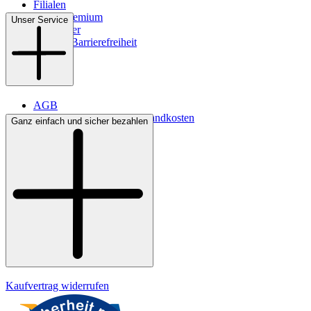
Filialen
WMS-Premium
Unser Service
Newsletter
Digitale Barrierefreiheit
AGB
Lieferbedingungen & Versandkosten
Ganz einfach und sicher bezahlen
Bezahlung
Kontakt
Widerrufsrecht
Datenschutz
Impressum
Kaufvertrag widerrufen