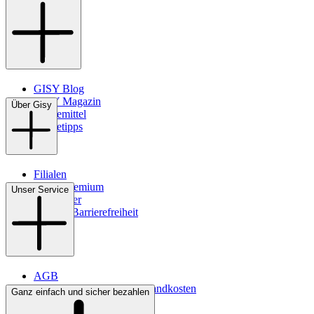
GISY Blog
GISY Magazin
Über Gisy
Pflegemittel
Pflegetipps
Filialen
WMS-Premium
Unser Service
Newsletter
Digitale Barrierefreiheit
AGB
Lieferbedingungen & Versandkosten
Ganz einfach und sicher bezahlen
Bezahlung
Kontakt