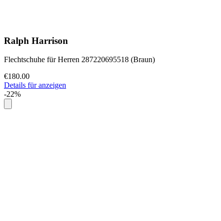
Ralph Harrison
Flechtschuhe für Herren 287220695518 (Braun)
€180.00
Details für anzeigen
-22%