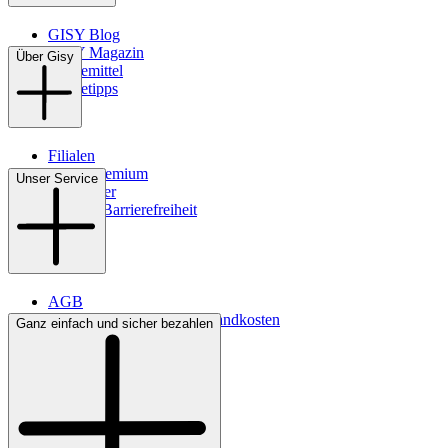
GISY Blog
GISY Magazin
Über Gisy
Pflegemittel
Pflegetipps
Filialen
WMS-Premium
Unser Service
Newsletter
Digitale Barrierefreiheit
AGB
Lieferbedingungen & Versandkosten
Ganz einfach und sicher bezahlen
Bezahlung
Kontakt
Widerrufsrecht
Datenschutz
Impressum