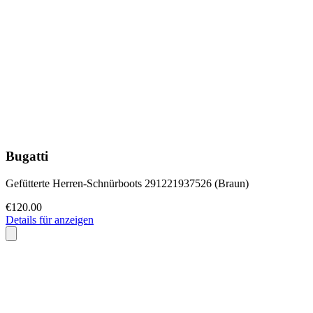
Bugatti
Gefütterte Herren-Schnürboots 291221937526 (Braun)
€120.00
Details für anzeigen