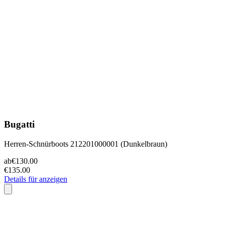
Bugatti
Herren-Schnürboots 212201000001 (Dunkelbraun)
ab
€130.00
€135.00
Details für anzeigen