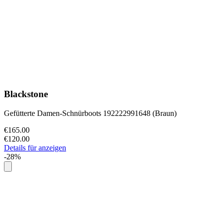
Blackstone
Gefütterte Damen-Schnürboots 192222991648 (Braun)
€165.00
€120.00
Details für anzeigen
-28%