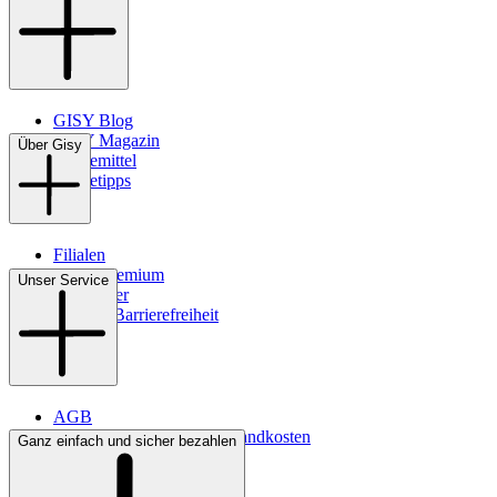
GISY Blog
GISY Magazin
Über Gisy
Pflegemittel
Pflegetipps
Filialen
WMS-Premium
Unser Service
Newsletter
Digitale Barrierefreiheit
AGB
Lieferbedingungen & Versandkosten
Ganz einfach und sicher bezahlen
Bezahlung
Kontakt
Widerrufsrecht