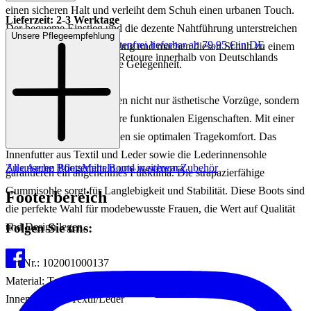
einen sicheren Halt und verleiht dem Schuh einen urbanen Touch.
Lieferzeit: 2-3 Werktage
Der bequeme Einstieg und die dezente Nahtführung unterstreichen
Unsere Pflegeempfehlung
Keine Versandkosten:
kostenfrei lieferbar ab 79,95 € in DE
die hochwertige Verarbeitung und machen diesen Schuh zu einem
Einfache und Kostenlose Retoure innerhalb von Deutschlands
stilvollen Begleiter für jede Gelegenheit.
Die HAVEKE Boots bieten nicht nur ästhetische Vorzüge, sondern
überzeugen auch durch ihre funktionalen Eigenschaften. Mit einer
Absatzhöhe von 3 cm bieten sie optimalen Tragekomfort. Das
Innenfutter aus Textil und Leder sowie die Lederinnensohle
Zu unseren Pflegemitteln und weiterem Zubehör
Alle Arche Boots
Mehr Boots in schwarz
garantieren ein angenehmes Fußklima. Die strapazierfähige
Gummisohle sorgt für Langlebigkeit und Stabilität. Diese Boots sind
Footerbereich
die perfekte Wahl für modebewusste Frauen, die Wert auf Qualität
Folgen Sie uns:
und Design legen.
Art.Nr.: 102001000137
Material: Textil/Leder
Innenmaterial: Textil/Leder