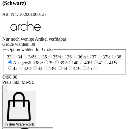
(Schwarz)
Art.-Nr.: 102001000137
Nur noch wenige Artikel verfügbar!
Größe wählen:
38
Option wählen für Größe
33
34
34½
35
35½
36
36½
37
37½
38
Ausgewählt
38½
39
39½
40
40½
41
41½
42
42½
43
43½
44
44½
45
€498.00
Preis inkl. MwSt.
In den Warenkorb