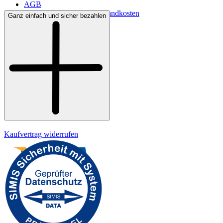
AGB
Lieferbedingungen & Versandkosten
Ganz einfach und sicher bezahlen
Bezahlung
Kontakt
Widerrufsrecht
Datenschutz
Impressum
Kaufvertrag widerrufen