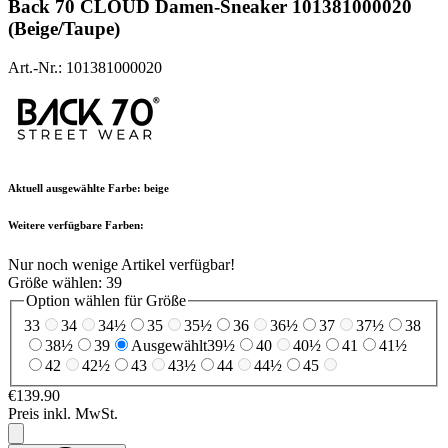
Back 70
CLOUD Damen-Sneaker 101381000020
(Beige/Taupe)
Art.-Nr.: 101381000020
Aktuell ausgewählte Farbe:
beige
Weitere verfügbare Farben:
Nur noch wenige Artikel verfügbar!
Größe wählen:
39
Option wählen für Größe
33
34
34½
35
35½
36
36½
37
37½
38
38½
39
Ausgewählt
39½
40
40½
41
41½
42
42½
43
43½
44
44½
45
€139.90
Preis inkl. MwSt.