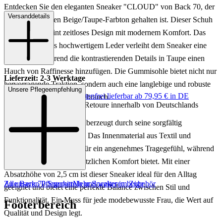
Entdecken Sie den eleganten Sneaker "CLOUD" von Back 70, der
Versanddetails
in einem stilvollen Beige/Taupe-Farbton gehalten ist. Dieser Schuh
für Damen vereint zeitloses Design mit modernem Komfort. Das
Obermaterial aus hochwertigem Leder verleiht dem Sneaker eine
edle Optik, während die kontrastierenden Details in Taupe einen
Hauch von Raffinesse hinzufügen. Die Gummisohle bietet nicht nur
Lieferzeit: 2-3 Werktage
hervorragende Traktion, sondern auch eine langlebige und robuste
Unsere Pflegeempfehlung
Keine Versandkosten:
kostenfrei lieferbar ab 79,95 € in DE
Basis für den täglichen Gebrauch.
Einfache und Kostenlose Retoure innerhalb von Deutschlands
Der Sneaker "CLOUD" überzeugt durch seine sorgfältig
ausgewählten Materialien. Das Innenmaterial aus Textil und
sonstigem Material sorgt für ein angenehmes Tragegefühl, während
die Textil-Innensohle zusätzlichen Komfort bietet. Mit einer
Absatzhöhe von 2,5 cm ist dieser Sneaker ideal für den Alltag
Zu unseren Pflegemitteln und weiterem Zubehör
Alle Back 70 Sneaker
Mehr Sneaker in beige
geeignet und bietet eine perfekte Balance zwischen Stil und
Funktionalität. Ein Muss für jede modebewusste Frau, die Wert auf
Footerbereich
Qualität und Design legt.