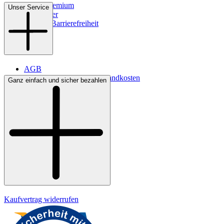
WMS-Premium
Unser Service
Newsletter
Digitale Barrierefreiheit
AGB
Lieferbedingungen & Versandkosten
Ganz einfach und sicher bezahlen
Bezahlung
Kontakt
Widerrufsrecht
Datenschutz
Impressum
Kaufvertrag widerrufen