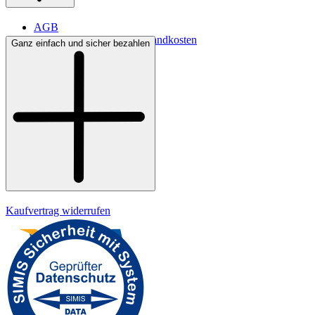
AGB
Lieferbedingungen & Versandkosten
Ganz einfach und sicher bezahlen
Bezahlung
Kontakt
Widerrufsrecht
Datenschutz
Impressum
Kaufvertrag widerrufen