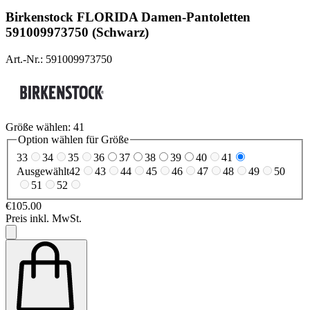
Birkenstock
FLORIDA Damen-Pantoletten
591009973750 (Schwarz)
Art.-Nr.: 591009973750
Größe wählen:
41
Option wählen für Größe
33
34
35
36
37
38
39
40
41
Ausgewählt
42
43
44
45
46
47
48
49
50
51
52
€105.00
Preis inkl. MwSt.