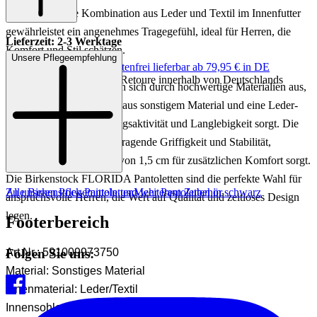
Look bietet. Die Kombination aus Leder und Textil im Innenfutter
gewährleistet ein angenehmes Tragegefühl, ideal für Herren, die
Lieferzeit: 2-3 Werktage
Komfort und Stil schätzen.
Unsere Pflegeempfehlung
Keine Versandkosten:
kostenfrei lieferbar ab 79,95 € in DE
Einfache und Kostenlose Retoure innerhalb von Deutschlands
Diese Pantoletten zeichnen sich durch hochwertige Materialien aus,
darunter ein Obermaterial aus sonstigem Material und eine Leder-
Innensohle, die für Atmungsaktivität und Langlebigkeit sorgt. Die
Gummisohle bietet hervorragende Griffigkeit und Stabilität,
während die Absatzhöhe von 1,5 cm für zusätzlichen Komfort sorgt.
Die Birkenstock FLORIDA Pantoletten sind die perfekte Wahl für
Zu unseren Pflegemitteln und weiterem Zubehör
Alle Birkenstock Pantoletten
Mehr Pantoletten in schwarz
anspruchsvolle Herren, die Wert auf Qualität und zeitloses Design
legen.
Footerbereich
Folgen Sie uns:
Art.Nr.: 591009973750
Material: Sonstiges Material
Innenmaterial: Leder/Textil
Innensohle: Leder