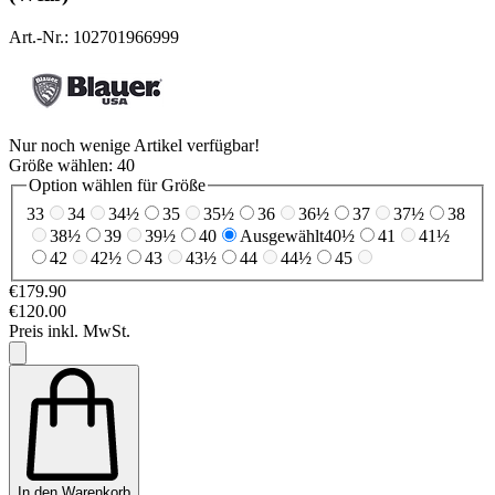
Art.-Nr.: 102701966999
Nur noch wenige Artikel verfügbar!
Größe wählen:
40
Option wählen für Größe
33
34
34½
35
35½
36
36½
37
37½
38
38½
39
39½
40
Ausgewählt
40½
41
41½
42
42½
43
43½
44
44½
45
€179.90
€120.00
Preis inkl. MwSt.
In den Warenkorb