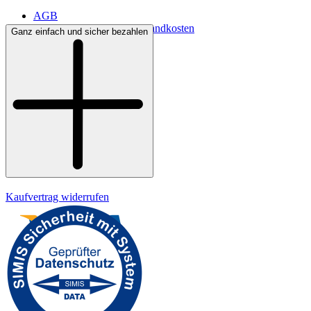
AGB
Lieferbedingungen & Versandkosten
Ganz einfach und sicher bezahlen
Bezahlung
Kontakt
Widerrufsrecht
Datenschutz
Impressum
Kaufvertrag widerrufen