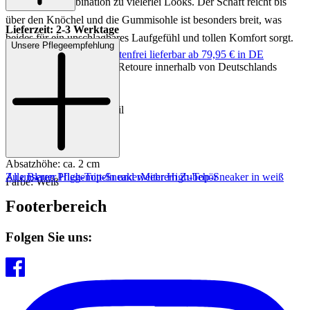
damit eine Kombination zu vielerlei Looks. Der Schaft reicht bis
über den Knöchel und die Gummisohle ist besonders breit, was
Lieferzeit: 2-3 Werktage
beides für ein unschlagbares Laufgefühl und tollen Komfort sorgt.
Unsere Pflegeempfehlung
Keine Versandkosten:
kostenfrei lieferbar ab 79,95 € in DE
Einfache und Kostenlose Retoure innerhalb von Deutschlands
Art.Nr.: 102701966999
Material: Leder/Textil
Innenmaterial: Leder/Textil
Innensohle: Leder
Sohle: Gummisohle
Absatzhöhe: ca. 2 cm
Zu unseren Pflegemitteln und weiterem Zubehör
Alle Blauer High-Top-Sneaker
Mehr High-Top-Sneaker in weiß
Farbe: Weiß
Footerbereich
Folgen Sie uns: