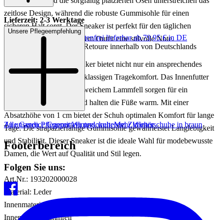
Nahtführung und die sorgfältig platzierten Ösen unterstreichen das
zeitlose Design, während die robuste Gummisohle für einen
Lieferzeit: 2-3 Werktage
sicheren Halt sorgt. Der Sneaker ist perfekt für den täglichen
Unsere Pflegeempfehlung
Keine Versandkosten:
kostenfrei lieferbar ab 79,95 € in DE
Gebrauch und verleiht jedem Outfit eine stilvolle Note.
Einfache und Kostenlose Retoure innerhalb von Deutschlands
Der Candice Cooper Sneaker bietet nicht nur ein ansprechendes
Design, sondern auch erstklassigen Tragekomfort. Das Innenfutter
und die Einlegesohle aus weichem Lammfell sorgen für ein
angenehmes Fußklima und halten die Füße warm. Mit einer
Absatzhöhe von 1 cm bietet der Schuh optimalen Komfort für lange
Zu unseren Pflegemitteln und weiterem Zubehör
Alle Candice Cooper Winterschuhe
Mehr Winterschuhe in braun
Tage. Die strapazierfähige Gummisohle gewährleistet Langlebigkeit
und Stabilität. Dieser Sneaker ist die ideale Wahl für modebewusste
Footerbereich
Damen, die Wert auf Qualität und Stil legen.
Folgen Sie uns:
Art.Nr.: 193202000028
Material: Leder
Innenmaterial: Lammfell
Innensohle: Lammfell