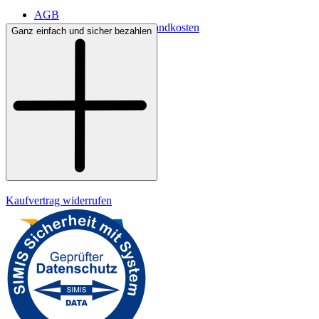
AGB
Lieferbedingungen & Versandkosten
Ganz einfach und sicher bezahlen
Bezahlung
Kontakt
Widerrufsrecht
Datenschutz
Impressum
Kaufvertrag widerrufen