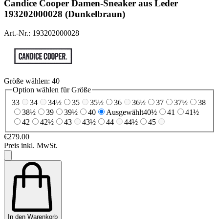
Candice Cooper
Damen-Sneaker aus Leder
193202000028 (Dunkelbraun)
Art.-Nr.: 193202000028
Größe wählen:
40
Option wählen für Größe
33
34
34½
35
35½
36
36½
37
37½
38
38½
39
39½
40
Ausgewählt
40½
41
41½
42
42½
43
43½
44
44½
45
€279.00
Preis inkl. MwSt.
In den Warenkorb