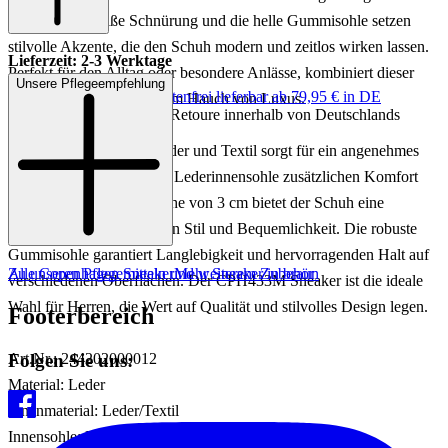
Herren. Die weiße Schnürung und die helle Gummisohle setzen
stilvolle Akzente, die den Schuh modern und zeitlos wirken lassen.
Lieferzeit: 2-3 Werktage
Perfekt für den Alltag oder besondere Anlässe, kombiniert dieser
Unsere Pflegeempfehlung
Keine Versandkosten:
kostenfrei lieferbar ab 79,95 € in DE
Sneaker Komfort mit einem Hauch von Luxus.
Einfache und Kostenlose Retoure innerhalb von Deutschlands
Das Innenmaterial aus Leder und Textil sorgt für ein angenehmes
Tragegefühl, während die Lederinnensohle zusätzlichen Komfort
bietet. Mit einer Absatzhöhe von 3 cm bietet der Schuh eine
optimale Balance zwischen Stil und Bequemlichkeit. Die robuste
Gummisohle garantiert Langlebigkeit und hervorragenden Halt auf
Zu unseren Pflegemitteln und weiterem Zubehör
Alle Copenhagen Sneaker
Mehr Sneaker in braun
verschiedenen Oberflächen. Der CPH433M Sneaker ist die ideale
Wahl für Herren, die Wert auf Qualität und stilvolles Design legen.
Footerbereich
Folgen Sie uns:
Art.Nr.: 244202000012
Material: Leder
Innenmaterial: Leder/Textil
Innensohle: Leder