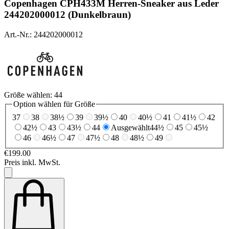
Copenhagen
CPH433M Herren-Sneaker aus Leder
244202000012 (Dunkelbraun)
Art.-Nr.: 244202000012
Größe wählen:
44
Option wählen für Größe
37
38
38½
39
39½
40
40½
41
41½
42
42½
43
43½
44
Ausgewählt
44½
45
45½
46
46½
47
47½
48
48½
49
€199.00
Preis inkl. MwSt.