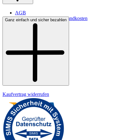
AGB
Lieferbedingungen & Versandkosten
Ganz einfach und sicher bezahlen
Bezahlung
Kontakt
Widerrufsrecht
Datenschutz
Impressum
Kaufvertrag widerrufen