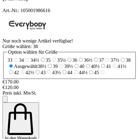
Art.-Nr.: 105001986616
Nur noch wenige Artikel verfügbar!
Größe wählen:
38
Option wählen für Größe
33
34
34½
35
35½
36
36½
37
37½
38
Ausgewählt
38½
39
39½
40
40½
41
41½
42
42½
43
43½
44
44½
45
€170.00
€120.00
Preis inkl. MwSt.
In den Warenkorb