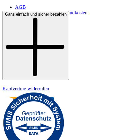
AGB
Lieferbedingungen & Versandkosten
Ganz einfach und sicher bezahlen
Bezahlung
Kontakt
Widerrufsrecht
Datenschutz
Impressum
Kaufvertrag widerrufen