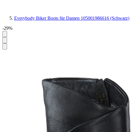
Everybody Biker Boots für Damen 105001986616 (Schwarz)
-29%