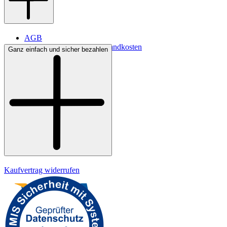
AGB
Lieferbedingungen & Versandkosten
Ganz einfach und sicher bezahlen
Bezahlung
Kontakt
Widerrufsrecht
Datenschutz
Impressum
Kaufvertrag widerrufen