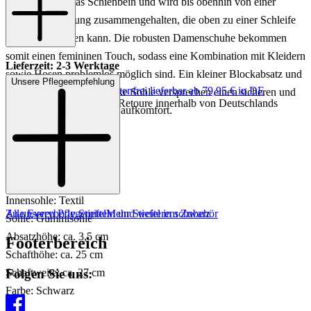
reicht bis über das Schienbein und wird bis obenhin von einer
lässigen Schnürung zusammengehalten, die oben zu einer Schleife
gebunden werden kann. Die robusten Damenschuhe bekommen
somit einen femininen Touch, sodass eine Kombination mit Kleidern
Lieferzeit: 2-3 Werktage
sowie Hosen problemlos möglich sind. Ein kleiner Blockabsatz und
Unsere Pflegeempfehlung
Keine Versandkosten:
kostenfrei lieferbar ab 79,95 € in DE
eine rutschfeste, profilstarke Sohle versprechen einen sicheren und
Einfache und Kostenlose Retoure innerhalb von Deutschlands
festen Halt sowie hohen Laufkomfort.
Art.Nr.: 108001986653
Material: Leder
Innenmaterial: Textil
Innensohle: Textil
Zu unseren Pflegemitteln und weiterem Zubehör
Alle Everybody Stiefel
Mehr Stiefel in schwarz
Sohle: Gummisohle
Absatzhöhe: ca. 3,5 cm
Footerbereich
Schafthöhe: ca. 25 cm
Folgen Sie uns:
Schaftweite: ca. 27 cm
Farbe: Schwarz