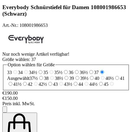
Everybody
Schnürstiefel für Damen 108001986653
(Schwarz)
Art.-Nr.: 108001986653
Nur noch wenige Artikel verfügbar!
Größe wählen:
37
Option wählen für Größe
33
34
34½
35
35½
36
36½
37
Ausgewählt
37½
38
38½
39
39½
40
40½
41
41½
42
42½
43
43½
44
44½
45
€190.00
€150.00
Preis inkl. MwSt.