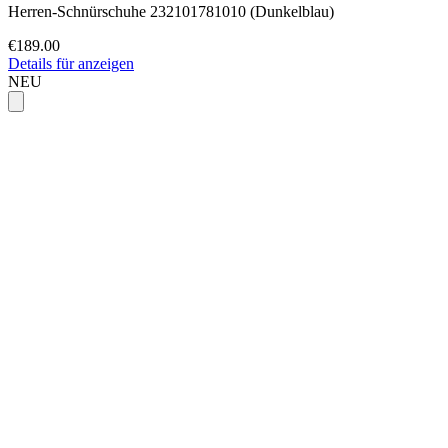
Herren-Schnürschuhe 232101781010 (Dunkelblau)
€189.00
Details für anzeigen
NEU