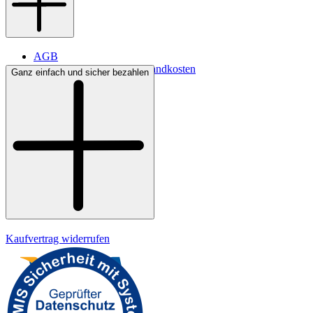
AGB
Lieferbedingungen & Versandkosten
Ganz einfach und sicher bezahlen
Bezahlung
Kontakt
Widerrufsrecht
Datenschutz
Impressum
Kaufvertrag widerrufen