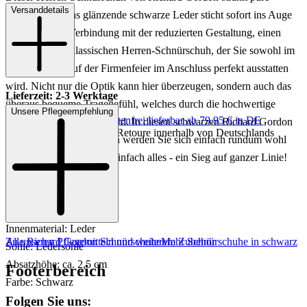
Versanddetails
Eleganz aus. Das glänzende schwarze Leder sticht sofort ins Auge
und kreiert, in Verbindung mit der reduzierten Gestaltung, einen
hochwertigen, klassischen Herren-Schnürschuh, der Sie sowohl im
Büro als auch auf der Firmenfeier im Anschluss perfekt ausstatten
wird. Nicht nur die Optik kann hier überzeugen, sondern auch das
Lieferzeit: 2-3 Werktage
überaus bequeme Tragegefühl, welches durch die hochwertige
Unsere Pflegeempfehlung
Keine Versandkosten:
kostenfrei lieferbar ab 79,95 € in DE
Verarbeitung ausgelöst wird. In diesen schwarzen Richard Gordon
Einfache und Kostenlose Retoure innerhalb von Deutschlands
Schnürschuhen für Herren werden Sie sich einfach rundum wohl
fühlen, denn hier stimmt einfach alles - ein Sieg auf ganzer Linie!
Art.Nr.: 230001751029
Material: Leder
Innenmaterial: Leder
Zu unseren Pflegemitteln und weiterem Zubehör
Alle Richard Gordon Schnürschuhe
Mehr Schnürschuhe in schwarz
Sohle: Ledersohle
Absatzhöhe: ca. 2,5 cm
Footerbereich
Farbe: Schwarz
Folgen Sie uns: