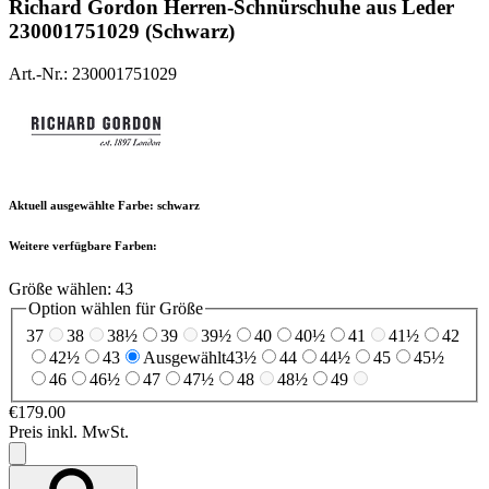
Richard Gordon
Herren-Schnürschuhe aus Leder
230001751029 (Schwarz)
Art.-Nr.: 230001751029
Aktuell ausgewählte Farbe:
schwarz
Weitere verfügbare Farben:
Größe wählen:
43
Option wählen für Größe
37
38
38½
39
39½
40
40½
41
41½
42
42½
43
Ausgewählt
43½
44
44½
45
45½
46
46½
47
47½
48
48½
49
€179.00
Preis inkl. MwSt.