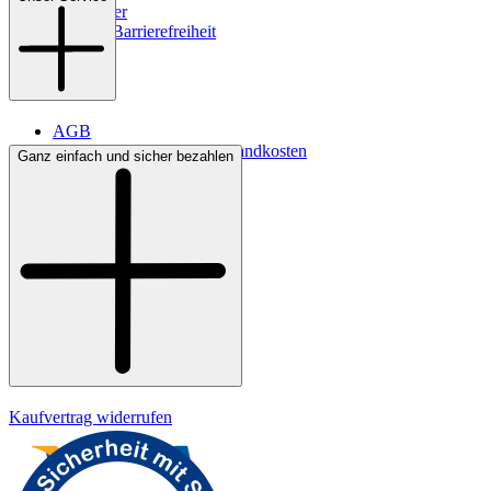
Newsletter
Digitale Barrierefreiheit
AGB
Lieferbedingungen & Versandkosten
Ganz einfach und sicher bezahlen
Bezahlung
Kontakt
Widerrufsrecht
Datenschutz
Impressum
Kaufvertrag widerrufen