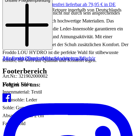
Unsere Pflegeempfehlung
Keine Versandkosten:
kostenfrei lieferbar ab 79,95 € in DE
Einfache und Kostenlose Retoure innerhalb von Deutschlands
Dieser Sneaker überzeugt nicht nur durch sein ansprechendes
Design, sondern auch durch hochwertige Materialien. Das
Innenfutter aus Textil und die Leder-Innensohle garantieren ein
angenehmes Tragegefühl und Atmungsaktivität. Mit einer
Absatzhöhe von 2 cm bietet der Schuh zusätzlichen Komfort. Der
Froddo LOU HYDRO ist die perfekte Wahl für stilbewusste
Zu unseren Pflegemitteln und weiterem Zubehör
Alle Froddo Sneaker
Mehr Sneaker in gold
Kinder, die Wert auf Qualität und Komfort legen.
Footerbereich
Art.Nr.: 321902000002
Folgen Sie uns:
Material: Leder
Innenmaterial: Textil
Innensohle: Leder
Sohle: Gummisohle
Absatzhöhe: ca. 2 cm
Farbe: Gold