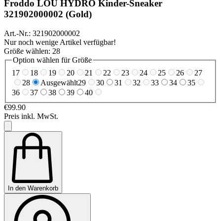
Froddo
LOU HYDRO Kinder-Sneaker
321902000002 (Gold)
Art.-Nr.: 321902000002
Nur noch wenige Artikel verfügbar!
Größe wählen:
28
Option wählen für Größe
17
18
19
20
21
22
23
24
25
26
27
28
Ausgewählt
29
30
31
32
33
34
35
36
37
38
39
40
€99.90
Preis inkl. MwSt.
In den Warenkorb