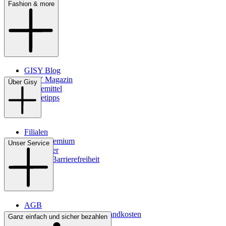
Fashion & more
GISY Blog
GISY Magazin
Über Gisy
Pflegemittel
Pflegetipps
Filialen
WMS-Premium
Unser Service
Newsletter
Digitale Barrierefreiheit
AGB
Lieferbedingungen & Versandkosten
Ganz einfach und sicher bezahlen
Bezahlung