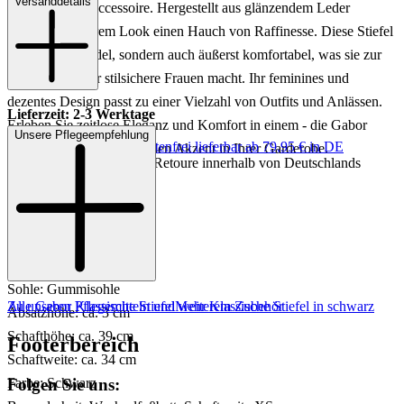
Versanddetails
zeitloses Modeaccessoire. Hergestellt aus glänzendem Leder
verleihen sie Ihrem Look einen Hauch von Raffinesse. Diese Stiefel
sind nicht nur edel, sondern auch äußerst komfortabel, was sie zur
idealen Wahl für stilsichere Frauen macht. Ihr feminines und
dezentes Design passt zu einer Vielzahl von Outfits und Anlässen.
Lieferzeit: 2-3 Werktage
Erleben Sie zeitlose Eleganz und Komfort in einem - die Gabor
Unsere Pflegeempfehlung
Keine Versandkosten:
kostenfrei lieferbar ab 79,95 € in DE
Stiefel setzen einen stilvollen Akzent in Ihrer Garderobe.
Einfache und Kostenlose Retoure innerhalb von Deutschlands
Art.Nr.: 195001000001
Material: Leder
Innenmaterial: Textil
Innensohle: Textil
Sohle: Gummisohle
Zu unseren Pflegemitteln und weiterem Zubehör
Alle Gabor Klassische Stiefel
Mehr Klassische Stiefel in schwarz
Absatzhöhe: ca. 3 cm
Schafthöhe: ca. 39 cm
Footerbereich
Schaftweite: ca. 34 cm
Folgen Sie uns:
Farbe: Schwarz