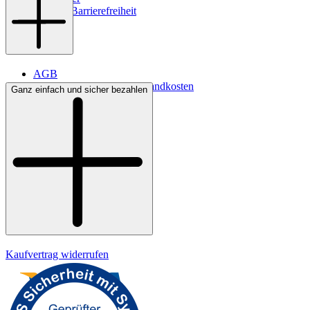
Digitale Barrierefreiheit
AGB
Lieferbedingungen & Versandkosten
Ganz einfach und sicher bezahlen
Bezahlung
Kontakt
Widerrufsrecht
Datenschutz
Impressum
Kaufvertrag widerrufen