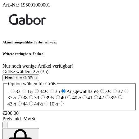
Art.-Nr.: 195001000001
Aktuell ausgewählte Farbe:
schwarz
Weitere verfügbare Farben:
Nur noch wenige Artikel verfügbar!
Größe wählen:
2½ (35)
Hersteller-Größen
Option wählen für Größe
-
33
1½
34½
35
Ausgewählt
35½
3½
37
37½
38
39
39½
40
40½
41
42
8½
43½
44
44½
10½
€200.00
Preis inkl. MwSt.