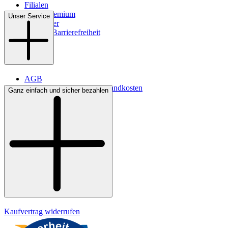
Filialen
WMS-Premium
Unser Service
Newsletter
Digitale Barrierefreiheit
AGB
Lieferbedingungen & Versandkosten
Ganz einfach und sicher bezahlen
Bezahlung
Kontakt
Widerrufsrecht
Datenschutz
Impressum
Kaufvertrag widerrufen