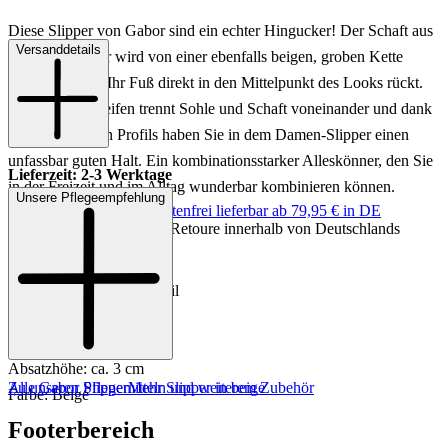
Diese Slipper von Gabor sind ein echter Hingucker! Der Schaft aus
Versanddetails
beigen Rauleder wird von einer ebenfalls beigen, groben Kette
ergänzt, sodass Ihr Fuß direkt in den Mittelpunkt des Looks rückt.
Ein brauner Streifen trennt Sohle und Schaft voneinander und dank
der eines starken Profils haben Sie in dem Damen-Slipper einen
unfassbar guten Halt. Ein kombinationsstarker Alleskönner, den Sie
Lieferzeit: 2-3 Werktage
in der Freizeit und im Alltag wunderbar kombinieren können.
Unsere Pflegeempfehlung
Keine Versandkosten:
kostenfrei lieferbar ab 79,95 € in DE
Einfache und Kostenlose Retoure innerhalb von Deutschlands
Art.Nr.: 100302975333
Material: Leder
Innenmaterial: Leder/Textil
Innensohle: Leder
Sohle: Gummisohle
Absatzhöhe: ca. 3 cm
Zu unseren Pflegemitteln und weiterem Zubehör
Alle Gabor Slipper
Mehr Slipper in beige
Farbe: Beige
Footerbereich