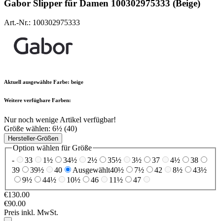
Gabor
Slipper für Damen 100302975333 (Beige)
Art.-Nr.: 100302975333
Aktuell ausgewählte Farbe:
beige
Weitere verfügbare Farben:
Nur noch wenige Artikel verfügbar!
Größe wählen:
6½ (40)
Hersteller-Größen
Option wählen für Größe
-
33
1½
34½
2½
35½
3½
37
4½
38
39
39½
40
Ausgewählt
40½
7½
42
8½
43½
9½
44½
10½
46
11½
47
€130.00
€90.00
Preis inkl. MwSt.