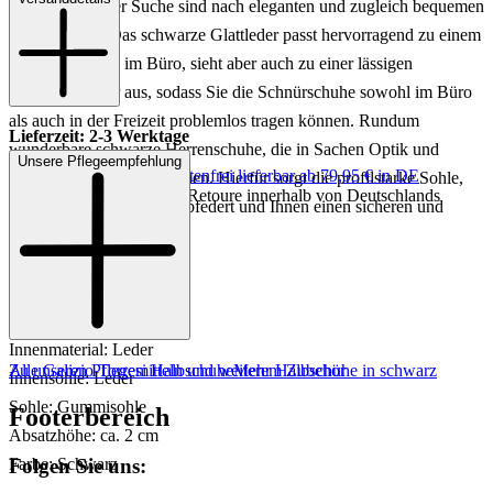
wenn Sie auf der Suche sind nach eleganten und zugleich bequemen
Halbschuhen. Das schwarze Glattleder passt hervorragend zu einem
schicken Anzug im Büro, sieht aber auch zu einer lässigen
Jeanshose super aus, sodass Sie die Schnürschuhe sowohl im Büro
als auch in der Freizeit problemlos tragen können. Rundum
Lieferzeit: 2-3 Werktage
wunderbare schwarze Herrenschuhe, die in Sachen Optik und
Unsere Pflegeempfehlung
Keine Versandkosten:
kostenfrei lieferbar ab 79,95 € in DE
Komfort überzeugen können. Hierfür sorgt die profilstarke Sohle,
Einfache und Kostenlose Retoure innerhalb von Deutschlands
die jeden Schritt perfekt abfedert und Ihnen einen sicheren und
festen Halt verleiht.
Art.Nr.: 241001962491
Material: Leder
Innenmaterial: Leder
Zu unseren Pflegemitteln und weiterem Zubehör
Alle Galizio Torresi Halbschuhe
Mehr Halbschuhe in schwarz
Innensohle: Leder
Sohle: Gummisohle
Footerbereich
Absatzhöhe: ca. 2 cm
Folgen Sie uns:
Farbe: Schwarz