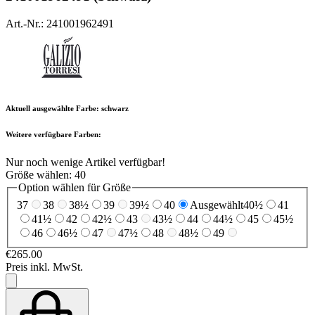
Art.-Nr.: 241001962491
Aktuell ausgewählte Farbe:
schwarz
Weitere verfügbare Farben:
Nur noch wenige Artikel verfügbar!
Größe wählen:
40
Option wählen für Größe
37
38
38½
39
39½
40
Ausgewählt
40½
41
41½
42
42½
43
43½
44
44½
45
45½
46
46½
47
47½
48
48½
49
€265.00
Preis inkl. MwSt.