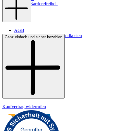
Digitale Barrierefreiheit
AGB
Lieferbedingungen & Versandkosten
Ganz einfach und sicher bezahlen
Bezahlung
Kontakt
Widerrufsrecht
Datenschutz
Impressum
Kaufvertrag widerrufen