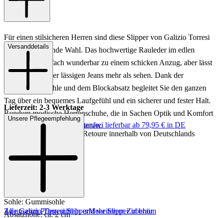
Für einen stilsicheren Herren sind diese Slipper von Galizio Torresi
Versanddetails
eine hervorragende Wahl. Das hochwertige Rauleder im edlen
Braun passt einfach wunderbar zu einem schicken Anzug, aber lässt
sich auch zu einer lässigen Jeans mehr als sehen. Dank der
profilstarken Sohle und dem Blockabsatz begleitet Sie den ganzen
Tag über ein bequemes Laufgefühl und ein sicherer und fester Halt.
Lieferzeit: 2-3 Werktage
Rundum modische Herrenschuhe, die in Sachen Optik und Komfort
Unsere Pflegeempfehlung
Keine Versandkosten:
kostenfrei lieferbar ab 79,95 € in DE
gleichermaßen punkten können.
Einfache und Kostenlose Retoure innerhalb von Deutschlands
Art.Nr.: 226202962488
Material: Leder
Innenmaterial: Leder
Innensohle: Leder
Sohle: Gummisohle
Zu unseren Pflegemitteln und weiterem Zubehör
Alle Galizio Torresi Slipper
Mehr Slipper in braun
Absatzhöhe: ca. 2 cm