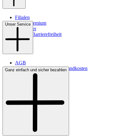
Filialen
WMS-Premium
Unser Service
Newsletter
Digitale Barrierefreiheit
AGB
Lieferbedingungen & Versandkosten
Ganz einfach und sicher bezahlen
Bezahlung
Kontakt
Widerrufsrecht
Datenschutz
Impressum