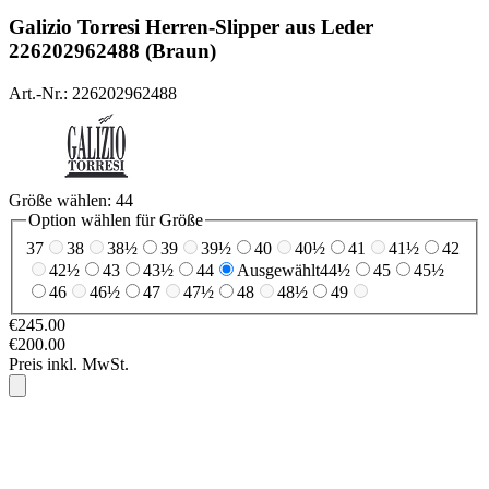
Galizio Torresi
Herren-Slipper aus Leder
226202962488 (Braun)
Art.-Nr.: 226202962488
Größe wählen:
44
Option wählen für Größe
37
38
38½
39
39½
40
40½
41
41½
42
42½
43
43½
44
Ausgewählt
44½
45
45½
46
46½
47
47½
48
48½
49
€245.00
€200.00
Preis inkl. MwSt.