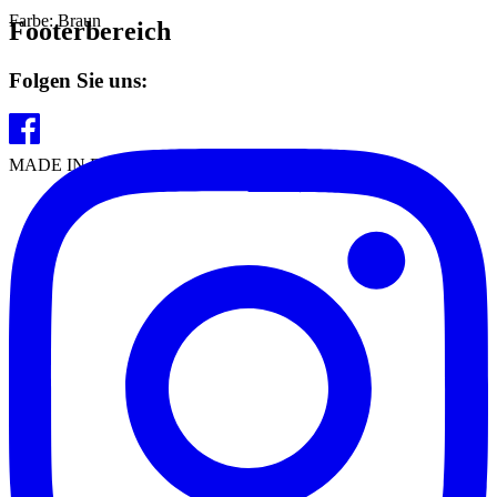
Farbe: Braun
Footerbereich
Folgen Sie uns:
MADE IN EUROPE