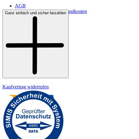
AGB
Lieferbedingungen & Versandkosten
Ganz einfach und sicher bezahlen
Bezahlung
Kontakt
Widerrufsrecht
Datenschutz
Impressum
Kaufvertrag widerrufen