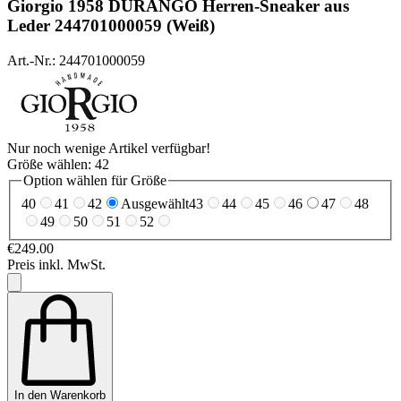
Giorgio 1958
DURANGO Herren-Sneaker aus
Leder 244701000059 (Weiß)
Art.-Nr.: 244701000059
Nur noch wenige Artikel verfügbar!
Größe wählen:
42
Option wählen für Größe
40
41
42
Ausgewählt
43
44
45
46
47
48
49
50
51
52
€249.00
Preis inkl. MwSt.
In den Warenkorb