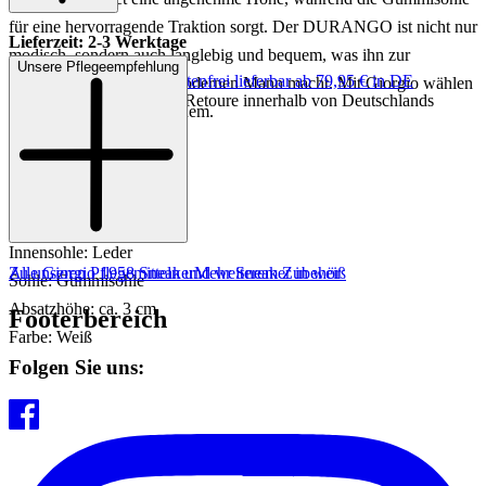
für eine hervorragende Traktion sorgt. Der DURANGO ist nicht nur
Lieferzeit: 2-3 Werktage
modisch, sondern auch langlebig und bequem, was ihn zur
Unsere Pflegeempfehlung
Keine Versandkosten:
kostenfrei lieferbar ab 79,95 € in DE
perfekten Wahl für den modernen Mann macht. Mit Giorgio wählen
Einfache und Kostenlose Retoure innerhalb von Deutschlands
Sie Qualität und Stil in einem.
Art.Nr.: 244701000059
Material: Leder
Innenmaterial: Leder
Innensohle: Leder
Zu unseren Pflegemitteln und weiterem Zubehör
Alle Giorgio 1958 Sneaker
Mehr Sneaker in weiß
Sohle: Gummisohle
Absatzhöhe: ca. 3 cm
Footerbereich
Farbe: Weiß
Folgen Sie uns: