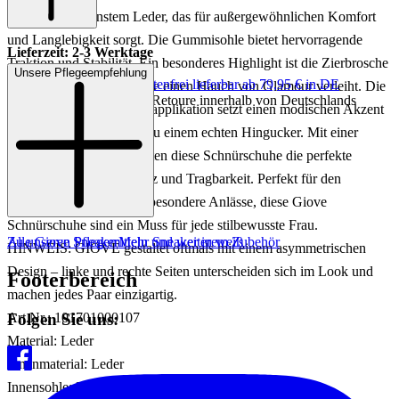
bestehen aus feinstem Leder, das für außergewöhnlichen Komfort
und Langlebigkeit sorgt. Die Gummisohle bietet hervorragende
Lieferzeit: 2-3 Werktage
Traktion und Stabilität. Ein besonderes Highlight ist die Zierbrosche
Unsere Pflegeempfehlung
Keine Versandkosten:
kostenfrei lieferbar ab 79,95 € in DE
auf den Schnürsenkeln, die einen Hauch von Glamour verleiht. Die
Einfache und Kostenlose Retoure innerhalb von Deutschlands
Leoparden Muster Fersenapplikation setzt einen modischen Akzent
und macht diese Schuhe zu einem echten Hingucker. Mit einer
Absatzhöhe von 5 cm bieten diese Schnürschuhe die perfekte
Balance zwischen Eleganz und Tragbarkeit. Perfekt für den
täglichen Gebrauch oder besondere Anlässe, diese Giove
Schnürschuhe sind ein Muss für jede stilbewusste Frau.
Zu unseren Pflegemitteln und weiterem Zubehör
Alle Giove Sneaker
Mehr Sneaker in weiß
HINWEIS: GIOVE gestaltet oftmals mit einem asymmetrischen
Design – linke und rechte Seiten unterscheiden sich im Look und
Footerbereich
machen jedes Paar einzigartig.
Folgen Sie uns:
Art.Nr.: 101701000107
Material: Leder
Innenmaterial: Leder
Innensohle: Leder