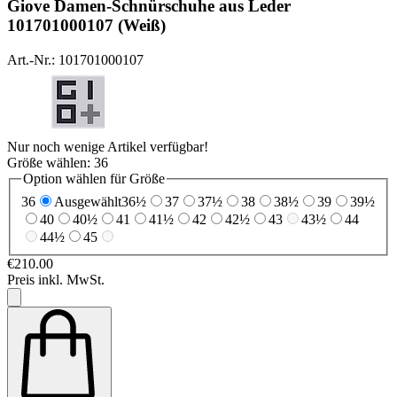
Giove
Damen-Schnürschuhe aus Leder
101701000107 (Weiß)
Art.-Nr.: 101701000107
Nur noch wenige Artikel verfügbar!
Größe wählen:
36
Option wählen für Größe
36
Ausgewählt
36½
37
37½
38
38½
39
39½
40
40½
41
41½
42
42½
43
43½
44
44½
45
€210.00
Preis inkl. MwSt.