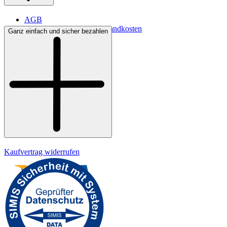
AGB
Lieferbedingungen & Versandkosten
Ganz einfach und sicher bezahlen
Bezahlung
Kontakt
Widerrufsrecht
Datenschutz
Impressum
Kaufvertrag widerrufen