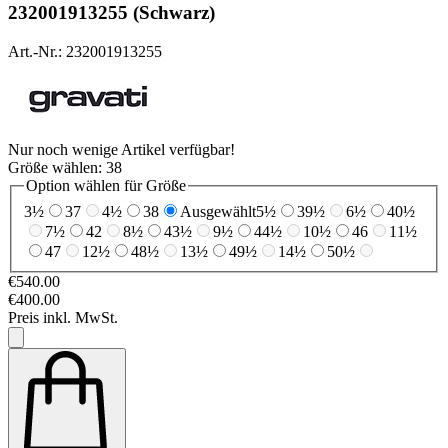
232001913255 (Schwarz)
Art.-Nr.: 232001913255
Nur noch wenige Artikel verfügbar!
Größe wählen:
38
Option wählen für Größe
3½
37
4½
38
Ausgewählt
5½
39½
6½
40½
7½
42
8½
43½
9½
44½
10½
46
11½
47
12½
48½
13½
49½
14½
50½
€540.00
€400.00
Preis inkl. MwSt.