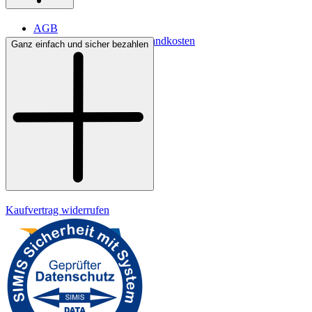
AGB
Lieferbedingungen & Versandkosten
Ganz einfach und sicher bezahlen
Bezahlung
Kontakt
Widerrufsrecht
Datenschutz
Impressum
Kaufvertrag widerrufen