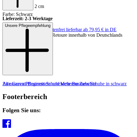
Absatzhöhe: ca. 2 cm
Farbe: Schwarz
Lieferzeit: 2-3 Werktage
Unsere Pflegeempfehlung
Keine Versandkosten:
kostenfrei lieferbar ab 79,95 € in DE
MADE IN EUROPE
Einfache und Kostenlose Retoure innerhalb von Deutschlands
Zu unseren Pflegemitteln und weiterem Zubehör
Alle Gravati Business Schuhe
Mehr Business Schuhe in schwarz
Footerbereich
Folgen Sie uns: