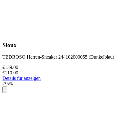
Sioux
TEDROSO Herren-Sneaker 244102000055 (Dunkelblau)
€139.00
€110.00
Details für anzeigen
-35%