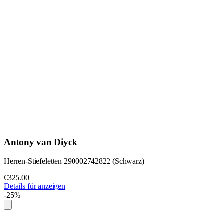
Antony van Diyck
Herren-Stiefeletten 290002742822 (Schwarz)
€325.00
Details für anzeigen
-25%