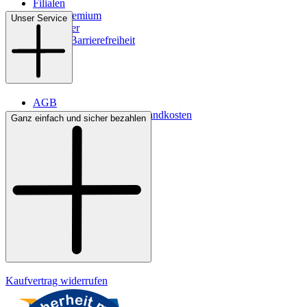
Filialen
WMS-Premium
Unser Service
Newsletter
Digitale Barrierefreiheit
AGB
Lieferbedingungen & Versandkosten
Ganz einfach und sicher bezahlen
Bezahlung
Kontakt
Widerrufsrecht
Datenschutz
Impressum
Kaufvertrag widerrufen