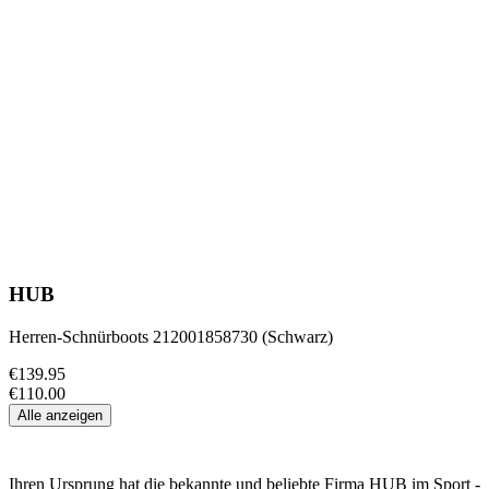
HUB
Herren-Schnürboots 212001858730 (Schwarz)
€139.95
€110.00
Alle anzeigen
Ihren Ursprung hat die bekannte und beliebte Firma HUB im Sport -