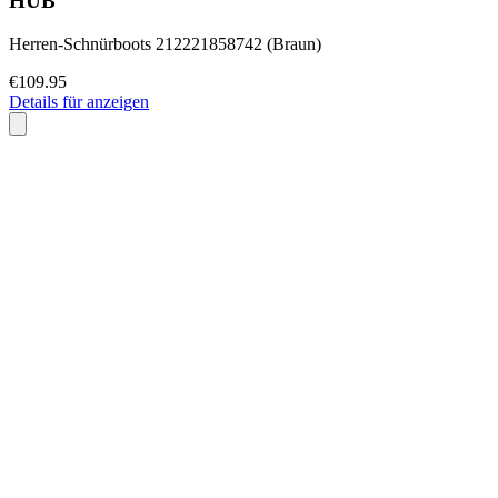
HUB
Herren-Schnürboots 212221858742 (Braun)
€109.95
Details für anzeigen