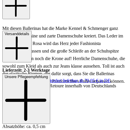
Mit diesen Ballerinas hat die Marke Kennel & Schmenger ganz
Versanddetails
besonders feminine und zarte Damenschuhe kreiert. Das Leder im
wunderschönen Rosa wird das Herz jeder Fashionista
höherschlagen lassen und die große Schleife an der Schuhspitze
setzt dem ganzen noch die Krone auf! Herrliche Damenschuhe, die
sowohl zum Kleid als auch zur Jeans klasse aussehen. Toll ist auch
Lieferzeit: 2-3 Werktage
der elastische Riemen, der dafür sorgt, dass Sie die Ballerinas
Unsere Pflegeempfehlung
Keine Versandkosten:
kostenfrei lieferbar ab 79,95 € in DE
optimal an die individuelle Passform Ihres Fußes anpassen können.
Einfache und Kostenlose Retoure innerhalb von Deutschlands
Art.Nr.: 103592873664
Material: Leder
Innenmaterial: Leder
Sohle: Gummisohle
Absatzhöhe: ca. 0,5 cm