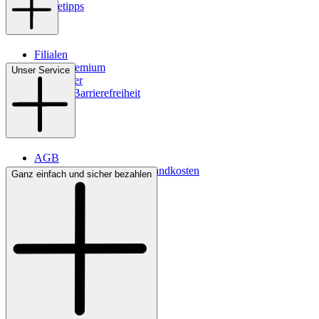
Pflegetipps
Filialen
WMS-Premium
Unser Service
Newsletter
Digitale Barrierefreiheit
AGB
Lieferbedingungen & Versandkosten
Ganz einfach und sicher bezahlen
Bezahlung
Kontakt
Widerrufsrecht
Datenschutz
Impressum