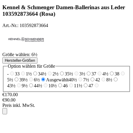
Kennel & Schmenger
Damen-Ballerinas aus Leder
103592873664 (Rosa)
Art.-Nr.: 103592873664
Größe wählen:
6½
Hersteller-Größen
Option wählen für Größe
-
33
1½
34½
2½
35½
3½
37
4½
38
5½
39½
6½
Ausgewählt
40½
7½
42
8½
43½
9½
44½
10½
46
11½
47
€170.00
€90.00
Preis inkl. MwSt.